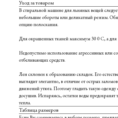
Уход за товаром
В стиральной машине для льняных вещей следуе
небольшие обороты или деликатный режим. Обя
опцию полоскания.
Для окрашенных тканей максимум 30 0 С, а для 
Недопустимо использование агрессивных или с
отбеливающих средств.
Лен склонен к образованию складок. Его естест
выглядит элегантно, в отличие от острых заломо
движений утюга. Поэтому гладить такую одежду 
досушив. Испаряясь, остатки воды предохранят 
тепла.
Таблица размеров
Если Вы сомневаетесь в выборе размера, предла