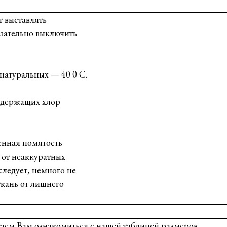
т выставлять
зательно выключить
натуральных — 40 0 С.
одержащих хлор
венная помятость
в от неаккуратных
следует, немного не
ткань от лишнего
гаем Вам ознакомиться с нашей таблицей размеров.