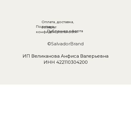
Оплата, доставка,
Политика
возврат
Публичная оферта
конфиденциальности
©SalvadorBrand
ИП Великанова Анфиса Валерьевна
ИНН 422110304200