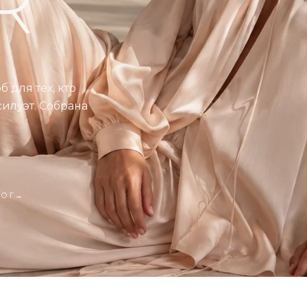
R
 для тех, кто
силуэт. Собрана
ЛОГ→