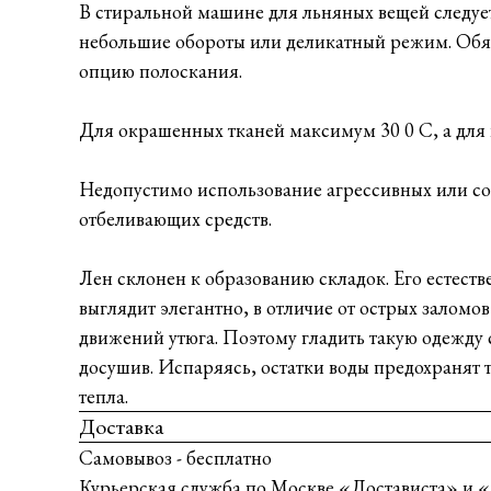
В стиральной машине для льняных вещей следуе
небольшие обороты или деликатный режим. Обя
опцию полоскания.
Для окрашенных тканей максимум 30 0 С, а для 
Недопустимо использование агрессивных или с
отбеливающих средств.
Лен склонен к образованию складок. Его естест
выглядит элегантно, в отличие от острых заломо
движений утюга. Поэтому гладить такую одежду 
досушив. Испаряясь, остатки воды предохранят 
тепла.
Доставка
Самовывоз - бесплатно
Курьерская служба по Москве «Достависта» и «