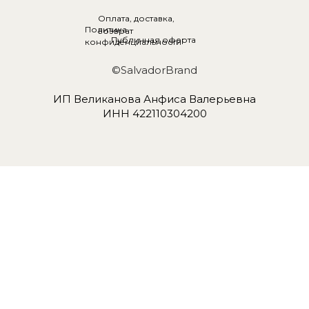
Оплата, доставка,
Политика
возврат
Публичная оферта
конфиденциальности
©SalvadorBrand
ИП Великанова Анфиса Валерьевна
ИНН 422110304200