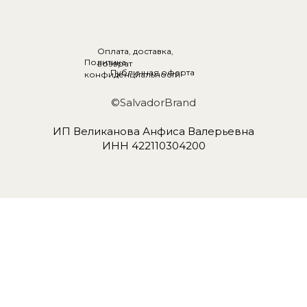
Оплата, доставка,
Политика
возврат
Публичная оферта
конфиденциальности
©SalvadorBrand
ИП Великанова Анфиса Валерьевна
ИНН 422110304200