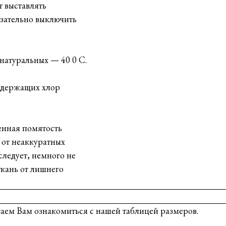
т выставлять
зательно выключить
натуральных — 40 0 С.
одержащих хлор
венная помятость
в от неаккуратных
следует, немного не
ткань от лишнего
гаем Вам ознакомиться с нашей таблицей размеров.